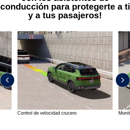
conducción para protegerte a ti
y a tus pasajeros!
Monitoreo de punto ciego
Siste