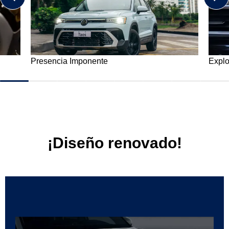
Explore el interior
Motor
¡Diseño renovado!