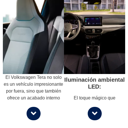
El Volkswagen Tera no solo
Iluminación ambiental
es un vehículo impresionante
LED:
por fuera, sino que también
ofrece un acabado interno
El toque mágico que
que es verdaderamente
transforma cada viaje en una
especial.
experiencia única. La
iluminación LED del
Su acabado interno es un
Volkswagen Tera crea un